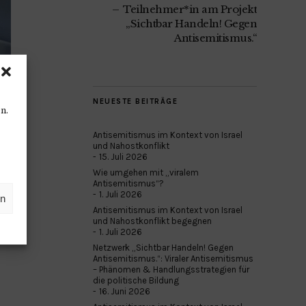
Teilnehmer*in am Projekt
„Sichtbar Handeln! Gegen
Antisemitismus.“
NEUESTE BEITRÄGE
n.
.
Antisemitismus im Kontext von Israel
und Nahostkonflikt
15. Juli 2026
Wie umgehen mit „viralem
Antisemitismus“?
1. Juli 2026
en
Antisemitismus im Kontext von Israel
und Nahostkonflikt begegnen
1. Juli 2026
Netzwerk „Sichtbar Handeln! Gegen
Antisemitismus.“: Viraler Antisemitismus
– Phänomen & Handlungsstrategien für
die politische Bildung
16. Juni 2026