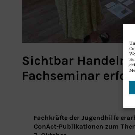
Um
Co
We
Sichtbar Handeln!
Sur
de
Fachseminar erfol
Me
Fachkräfte der Jugendhilfe era
ConAct-Publikationen zum The