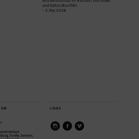
Antisemitismus im Kontext von Israel
und Nahostkonflikt
3. Mai 2026
VOM
LINKS
ConAct
ConAct
ConAct
on
on
on