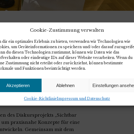
sible Bildung:
Cookie-Zustimmung verwalten
 Diskursgruppe 2024
 dir ein optimales Erlebnis zu bieten, verwenden wir Technologien wie
okies, um Geräteinformationen zu speichern und/oder darauf zuzugreife
nn du diesen Technologien zustimmst, können wir Daten wie das
fverhalten oder eindeutige IDs auf dieser Website verarbeiten. Wenn du
ine Zustimmung nicht erteilst oder zurückziehst, können bestimmte
rkmale und Funktionen beeinträchtigt werden.
praktischen Projekten: Das
Akzeptieren
Ablehnen
Einstellungen anseh
tbar Handeln! Gegen
Cookie-Richtlinie
Impressum und Datenschutz
en des Diskursprojekts „Sichtbar
, um praxisnahe Konzepte für eine
 entwickeln. Gemeinsam mit dem