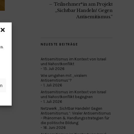
Teilnehmer*in am Projekt
„Sichtbar Handeln! Gegen
Antisemitismus.“
NEUESTE BEITRÄGE
n.
Antisemitismus im Kontext von Israel
und Nahostkonflikt
15. Juli 2026
Wie umgehen mit „viralem
Antisemitismus“?
en
1. Juli 2026
Antisemitismus im Kontext von Israel
und Nahostkonflikt begegnen
1. Juli 2026
Netzwerk „Sichtbar Handeln! Gegen
Antisemitismus.“: Viraler Antisemitismus
– Phänomen & Handlungsstrategien für
die politische Bildung
16. Juni 2026