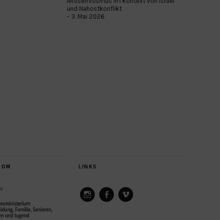
Antisemitismus im Kontext von Israel
und Nahostkonflikt
3. Mai 2026
VOM
LINKS
ConAct
ConAct
ConAct
on
on
on