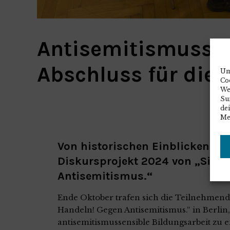
Antisemitismussen
Abschluss für die
Um
Co
We
Sur
de
Me
Von historischen Einblicken zu 
Diskursprojekt 2024 von „Sich
Antisemitismus.“
Ende Oktober trafen sich die Teilnehmend
Handeln! Gegen Antisemitismus.“ in Berlin
antisemitismussensible Bildungsarbeit zu