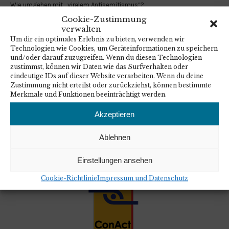
Wie umgehen mit „viralem Antisemitismus“?
1. Juli 2026
Cookie-Zustimmung
Antisemitismus im Kontext von Israel und Nahostkonflikt begegnen
verwalten
1. Juli 2026
Um dir ein optimales Erlebnis zu bieten, verwenden wir
Netzwerk „Sichtbar Handeln! Gegen Antisemitismus.“: Viraler
Technologien wie Cookies, um Geräteinformationen zu speichern
Antisemitismus – Phänomen & Handlungsstrategien für die politische
und/oder darauf zuzugreifen. Wenn du diesen Technologien
Bildung
zustimmst, können wir Daten wie das Surfverhalten oder
16. Juni 2026
eindeutige IDs auf dieser Website verarbeiten. Wenn du deine
Antisemitismus im Kontext von Israel und Nahostkonflikt
Zustimmung nicht erteilst oder zurückziehst, können bestimmte
3. Mai 2026
Merkmale und Funktionen beeinträchtigt werden.
Akzeptieren
Ablehnen
EIN PROJEKT VON
Einstellungen ansehen
Cookie-Richtlinie
Impressum und Datenschutz