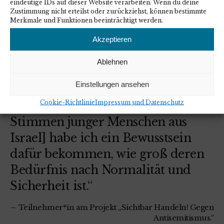
eindeutige IDs auf dieser Website verarbeiten. Wenn du deine
Zustimmung nicht erteilst oder zurückziehst, können bestimmte
Merkmale und Funktionen beeinträchtigt werden.
Akzeptieren
Ablehnen
ZITAT DES MONATS
Einstellungen ansehen
Cookie-Richtlinie
Impressum und Datenschutz
„[Durch die Beschäftigung mit
Stimmen junger Menschen aus
Israel] habe ich ein Bewusstsein
dafür bekommen, wie groß deren
Bedürfnis nach Normalität und
Sicherheit ist.“
Teilnehmer*in am Projekt „Sichtbar Handeln! Gegen
Antisemitismus.“