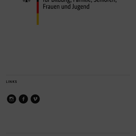
LINKS
ConAct
ConAct
ConAct
on
on
on
Instagram
Facebook
Vimeo