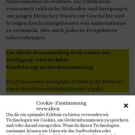
Antisemitismus zu eröffnen. Die Publikation
versammelt zahlreiche Methoden und Anregungen,
um jungen Menschen Wissen zur Geschichte und
heutigen Erscheinungsformen von Antisemitismus
zu vermitteln, aber auch jüdische Perspektiven
näherzubringen.
Die Methodensammlung steht online zur
Verfügung:
www.Sichtbar-
Handeln.org/methodensammlung
.
Ein Printexemplar kann gegen Erstattung des Portos bei
ConAct bestellt werden (
info[at]conact-org.de
).
Cookie-Zustimmung
17. Februar 2023
verwalten
Allgemein
Um dir ein optimales Erlebnis zu bieten, verwenden wir
Technologien wie Cookies, um Geräteinformationen zu speichern
und/oder darauf zuzugreifen. Wenn du diesen Technologien
zustimmst, können wir Daten wie das Surfverhalten oder