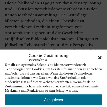
Die verbleibenden Tage galten dann der Erprobung
und Diskussion verschiedener Methoden aus der
neuen Methodensammlung. Die Grundlage
bildeten Methoden, die einen Überblick zu
verschiedenen Erscheinungsformen von
Antisemitismus geben und die Geschichte
antijüdischer Bilder sichtbar machen. Übungen zu
jüdischen Lebensrealitäten und zur Perspektive
von Antisemitismus Betroffener wurden ebenfalls
Cookie-Zustimmung
vorgestellt, durchgeführt und diskutiert. Auf die
verwalten
Spuren lokaler jüdischer Geschichte begaben sich
Um dir ein optimales Erlebnis zu bieten, verwenden wir
die Fachkräfte entlang der Stolpersteine in
Technologien wie Cookies, um Geräteinformationen zu speichern
und/oder darauf zuzugreifen. Wenn du diesen Technologien
Wittenberg. In die regionale antijüdische
zustimmst, können wir Daten wie das Surfverhalten oder
(christliche) Bildgeschichte wurde durch das
eindeutige IDs auf dieser Website verarbeiten. Wenn du deine
Projekt „Bildspuren“ der Evangelischen Akademie
Zustimmung nicht erteilst oder zurückziehst, können bestimmte
Merkmale und Funktionen beeinträchtigt werden.
Sachsen-Anhalt eingeführt. Abschließend
konzentrierte sich das Seminar auf Methoden, die
Akzeptieren
eine Auseinandersetzung mit der Geschichte von