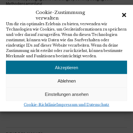
Methodensammlung
Cookie-Zustimmung
verwalten
Um dir ein optimales Erlebnis zu bieten, verwenden wir
Technologien wie Cookies, um Geräteinformationen zu speichern
und/oder darauf zuzugreifen. Wenn du diesen Technologien
zustimmst, können wir Daten wie das Surfverhalten oder
VORHERIGER ARTIKEL
NÄCHSTER ARTIKEL
eindeutige IDs auf dieser Website verarbeiten. Wenn du deine
Antisemitismus im Kontext von Israel
Netzwerk „Sichtbar Handeln! Gegen
Zustimmung nicht erteilst oder zurückziehst, können bestimmte
und Nahostkonflikt
Antisemitismus.“: Viraler
Merkmale und Funktionen beeinträchtigt werden.
Antisemitismus – Phänomen &
Handlungsstrategien für die politische
Bildung
Akzeptieren
Ablehnen
Einstellungen ansehen
Cookie-Richtlinie
Impressum und Datenschutz