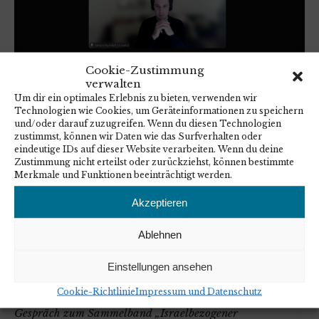
Cookie-Zustimmung
Online-Buchvorstellung:
verwalten
Um dir ein optimales Erlebnis zu bieten, verwenden wir
Bildungsarbeit zu Israelbezogenem
Technologien wie Cookies, um Geräteinformationen zu speichern
Antisemitismus und Nahostkonflikt
und/oder darauf zuzugreifen. Wenn du diesen Technologien
zustimmst, können wir Daten wie das Surfverhalten oder
eindeutige IDs auf dieser Website verarbeiten. Wenn du deine
Zustimmung nicht erteilst oder zurückziehst, können bestimmte
Merkmale und Funktionen beeinträchtigt werden.
Aktuelle Herausforderungen,
Akzeptieren
Grundlagen und
Ablehnen
Handlungsperspektiven für die
pädagogische Praxis
Einstellungen ansehen
Cookie-Richtlinie
Impressum und Datenschutz
Am 20. Januar 2025 hatte ConAct zu einem Online-
Gespräch zum Sammelband „Israelbezogener