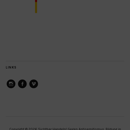
LINKS
ConAct
ConAct
ConAct
on
on
on
Instagram
Facebook
Vimeo
Copyright © 2026 Sichtbar Handeln! Gegen Antisemitismus. Bildung in