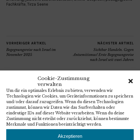
Fachkräfte
,
Tirza Seene
VORHERIGER ARTIKEL
NÄCHSTER ARTIKEL
Begegnungsreise nach Israel im
Sichtbar Handeln. Gegen
November 2025
Antsemitismus! Erste Begegnungsreise
nach Israel seit zwei Jahren
Cookie-Zustimmung
verwalten
Um dir ein optimales Erlebnis zu bieten, verwenden wir
Technologien wie Cookies, um Geräteinformationen zu speichern
und/oder darauf zuzugreifen. Wenn du diesen Technologien
zustimmst, können wir Daten wie das Surfverhalten oder
eindeutige IDs auf dieser Website verarbeiten. Wenn du deine
Zustimmung nicht erteilst oder zurückziehst, können bestimmte
Merkmale und Funktionen beeinträchtigt werden.
ZITAT DES MONATS
Akzeptieren