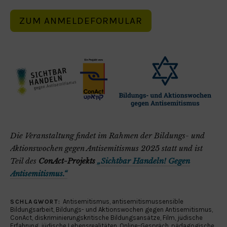
ZUM ANMELDEFORMULAR
Die Veranstaltung findet im Rahmen der Bildungs- und
Aktionswochen gegen Antisemitismus 2025 statt und ist
Teil des
ConAct-Projekts
„Sichtbar Handeln! Gegen
Antisemitismus.“
Antisemitismus
,
antisemitismussensible
SCHLAGWORT:
Bildungsarbeit
,
Bildungs- und Aktionswochen gegen Antisemitismus
,
ConAct
,
diskriminierungskritische Bildungsansätze
,
Film
,
jüdische
Erfahrung
,
jüdische Lebensrealitäten
,
Online-Gespräch
,
pädagogische