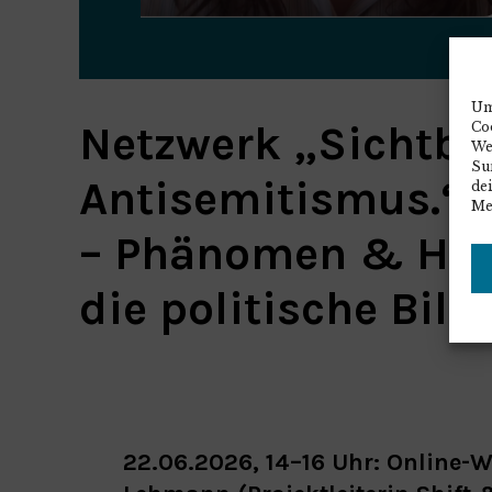
Um
Netzwerk „Sichtba
Co
We
Sur
Antisemitismus.“: 
de
Me
– Phänomen & Han
die politische Bil
22.06.2026, 14–16 Uhr: Online-