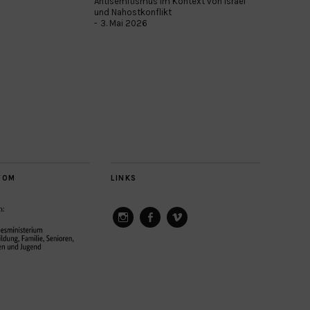
Antisemitismus im Kontext von Israel
und Nahostkonflikt
3. Mai 2026
VOM
LINKS
ConAct
ConAct
ConAct
on
on
on
Instagram
Facebook
Vimeo