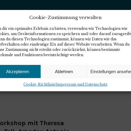
Cookie-Zustimmung verwalten
 dir ein optimales Erlebnis zu bieten, verwenden wir Technologien wie
r Handeln! Gegen
okies, um Geräteinformationen zu speichern und/oder darauf zuzugreife
nn du diesen Technologien zustimmst, können wir Daten wie das
fverhalten oder eindeutige IDs auf dieser Website verarbeiten. Wenn du
Viraler Antisemitismu
ine Zustimmung nicht erteilst oder zurückziehst, können bestimmte
rkmale und Funktionen beeinträchtigt werden.
dlungsstrategien für
Akzeptieren
Ablehnen
Einstellungen anseh
dung
Cookie-Richtlinie
Impressum und Datenschutz
Workshop mit Theresa