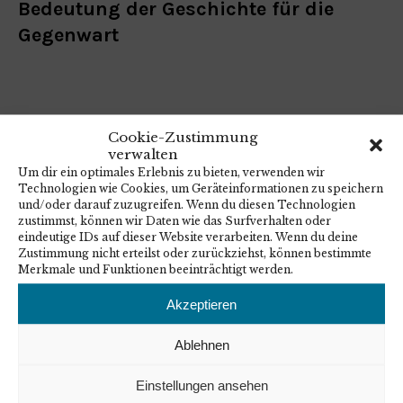
Bedeutung der Geschichte für die
Gegenwart
ConAct bietet gemeinsam mit der
Cookie-Zustimmung
verwalten
Evangelischen Akademie Sachsen-
Um dir ein optimales Erlebnis zu bieten, verwenden wir
Anhalt am 9. November 2023
Technologien wie Cookies, um Geräteinformationen zu speichern
und/oder darauf zuzugreifen. Wenn du diesen Technologien
Kooperationsveranstaltungen im
zustimmst, können wir Daten wie das Surfverhalten oder
eindeutige IDs auf dieser Website verarbeiten. Wenn du deine
Rahmen von 20 Jahren Bildungs- und
Zustimmung nicht erteilst oder zurückziehst, können bestimmte
Aktionswochen gegen Antisemitismus
Merkmale und Funktionen beeinträchtigt werden.
an
Akzeptieren
Mehr lesen
Ablehnen
24. Oktober 2023
Einstellungen ansehen
Allgemein
/
vergangene Veranstaltungsankündigungen