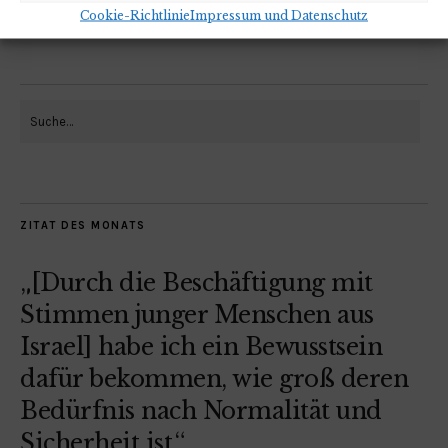
Cookie-Richtlinie
Impressum und Datenschutz
ZITAT DES MONATS
„[Durch die Beschäftigung mit
Stimmen junger Menschen aus
Israel] habe ich ein Bewusstsein
dafür bekommen, wie groß deren
Bedürfnis nach Normalität und
Sicherheit ist.“