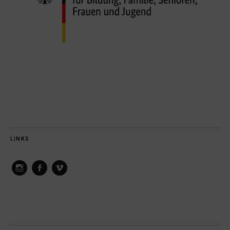
LINKS
ConAct
ConAct
ConAct
on
on
on
Instagram
Facebook
Vimeo