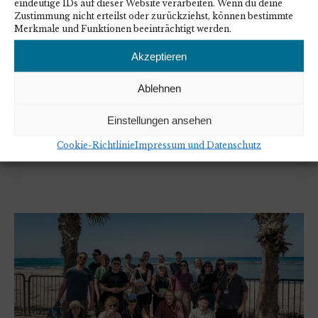
eindeutige IDs auf dieser Website verarbeiten. Wenn du deine
dich sich gegen Judenhass einsetzen.
Zustimmung nicht erteilst oder zurückziehst, können bestimmte
Merkmale und Funktionen beeinträchtigt werden.
Mehr lesen
Akzeptieren
10. November 2025
Ablehnen
Allgemein
/
Einblicke
/
News
Einstellungen ansehen
Cookie-Richtlinie
Impressum und Datenschutz