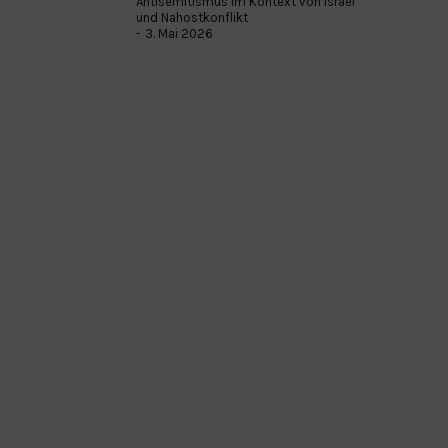
Antisemitismus im Kontext von Israel
und Nahostkonflikt
3. Mai 2026