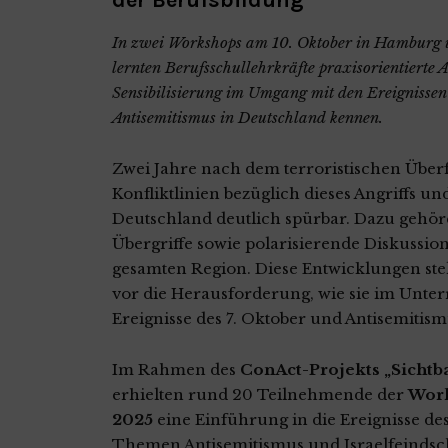
der Berufsbildung
In zwei Workshops am 10. Oktober in Hamburg 
lernten Berufsschullehrkräfte praxisorientierte
Sensibilisierung im Umgang mit den Ereignissen d
Antisemitismus in Deutschland kennen.
Zwei Jahre nach dem terroristischen Überfa
Konfliktlinien bezüglich dieses Angriffs u
Deutschland deutlich spürbar. Dazu gehö
Übergriffe sowie polarisierende Diskussio
gesamten Region. Diese Entwicklungen stel
vor die Herausforderung, wie sie im Unter
Ereignisse des 7. Oktober und Antisemiti
Im Rahmen des
ConAct-Projekts „Sichtb
erhielten rund 20 Teilnehmende der
Work
2025
eine Einführung in die Ereignisse des
Themen Antisemitismus und Israelfeindsch