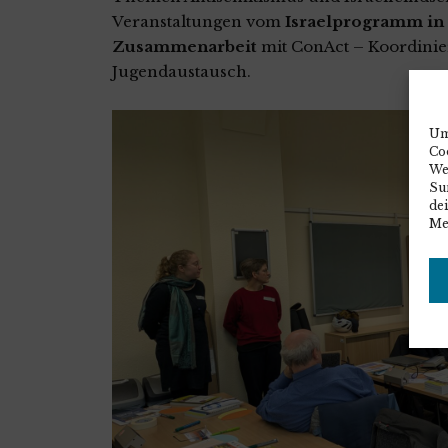
Veranstaltungen vom
Israelprogramm in 
Zusammenarbeit
mit ConAct – Koordinie
Jugendaustausch.
Um
Co
We
Sur
de
Me