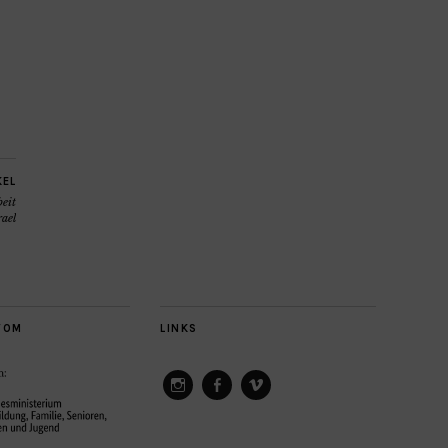
KEL
eit
rael
VOM
LINKS
ConAct
ConAct
ConAct
on
on
on
Instagram
Facebook
Vimeo