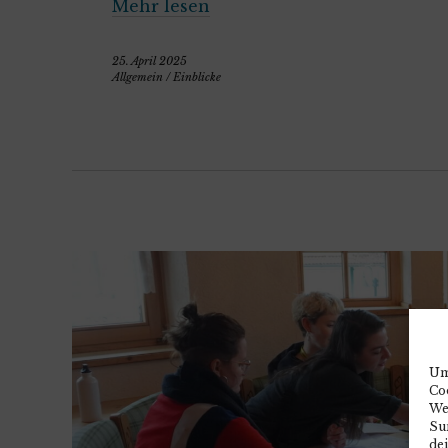
Mehr lesen
25. April 2025
Allgemein
/
Einblicke
Um
Co
We
Sur
de