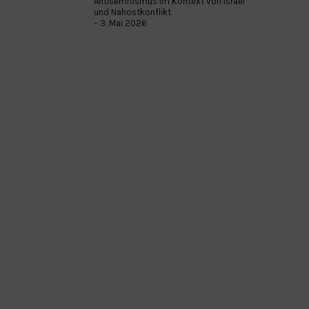
Antisemitismus im Kontext von Israel
und Nahostkonflikt
3. Mai 2026