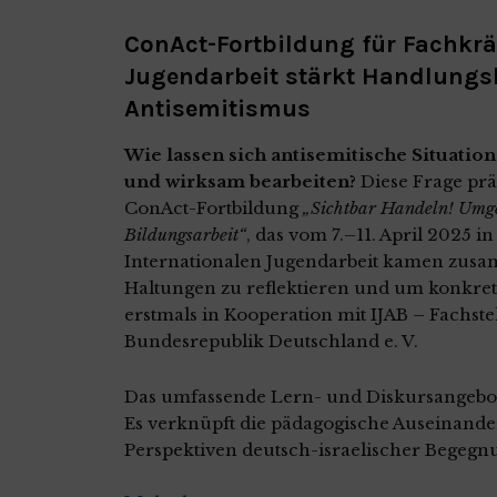
ConAct-Fortbildung für Fachkräf
Jugendarbeit stärkt Handlung
Antisemitismus
Wie lassen sich antisemitische Situati
und wirksam bearbeiten?
Diese Frage prä
ConAct-Fortbildung
„Sichtbar Handeln! Umge
Bildungsarbeit“
, das vom 7.–11. April 2025 i
Internationalen Jugendarbeit kamen zusa
Haltungen zu reflektieren und um konkre
erstmals in Kooperation mit
IJAB – Fachste
Bundesrepublik Deutschland e. V.
Das umfassende Lern- und Diskursangebot 
Es verknüpft die pädagogische Auseinande
Perspektiven deutsch-israelischer Begegnu