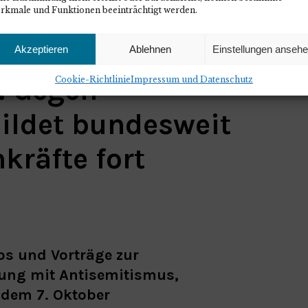
rkmale und Funktionen beeinträchtigt werden.
Akzeptieren
Ablehnen
Einstellungen anseh
! Gegen
Cookie-Richtlinie
Impressum und Datenschutz
ildet bundesweit
kräfte fort
s und Vorträge zur
zung mit Antisemitismus,
 dem 7. Oktober