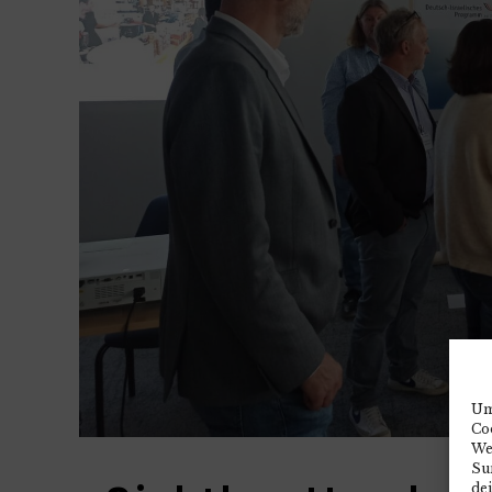
Um
Co
We
Sur
de