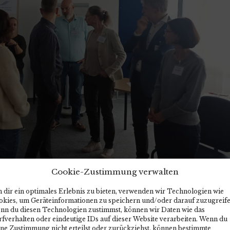
Cookie-Zustimmung verwalten
 dir ein optimales Erlebnis zu bieten, verwenden wir Technologien wie
okies, um Geräteinformationen zu speichern und/oder darauf zuzugreife
nn du diesen Technologien zustimmst, können wir Daten wie das
fverhalten oder eindeutige IDs auf dieser Website verarbeiten. Wenn du
ine Zustimmung nicht erteilst oder zurückziehst, können bestimmte