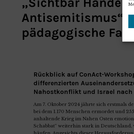
„Sichtbar Handeln
Me
Antisemitismus“ b
pädagogische Fach
Rückblick auf ConAct-Workshop
differenzierten Auseinanderset
Nahostkonflikt und Israel nach
Am 7. Oktober 2024 jährte sich erstmals de
bei dem 1.170 Menschen ermordet und 255 
anhaltende Krieg im Nahen Osten emotiona
Schabbat“ weiterhin stark in Deutschland,
häufen. Angesichts dieser Herausforderun