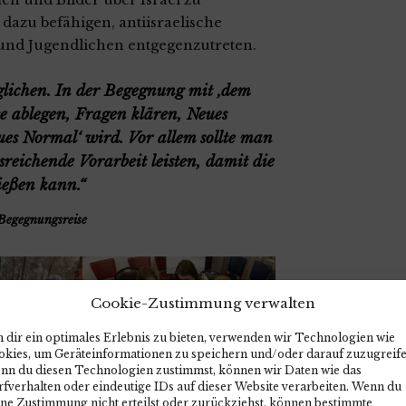
 dazu befähigen, antiisraelische
 und Jugendlichen entgegenzutreten.
glichen. In der Begegnung mit ‚dem
 ablegen, Fragen klären, Neues
ues Normal‘ wird. Vor allem sollte man
reichende Vorarbeit leisten, damit die
ießen kann.“
Begegnungsreise
Cookie-Zustimmung verwalten
 dir ein optimales Erlebnis zu bieten, verwenden wir Technologien wie
okies, um Geräteinformationen zu speichern und/oder darauf zuzugreife
nn du diesen Technologien zustimmst, können wir Daten wie das
fverhalten oder eindeutige IDs auf dieser Website verarbeiten. Wenn du
ine Zustimmung nicht erteilst oder zurückziehst, können bestimmte