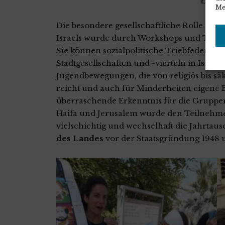
© Con
Me
Die besondere gesellschaftliche Rolle de
Israels wurde durch Workshops und Treffe
Sie können sozialpolitische Triebfedern 
Stadtgesellschaften und -vierteln in Israel
Jugendbewegungen, die von religiös bis säku
reicht und auch für Minderheiten eigene 
überraschende Erkenntnis für die Gruppen.
Haifa und Jerusalem wurde den Teilnehm
vielschichtig und wechselhaft die Jahrta
des Landes
vor der Staatsgründung 1948