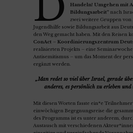
D
Handeln! Umgehen mit An
Bildungsarbeit“
nach Israe
zwei weitere Gruppen von 
Jugendhilfe sowie Bildungsarbeit aus Deuts
den Weg gemacht haben. Mit den Reisen kon
ConAct – Koordinierungszentrum Deuts
realisierten Projekts – eine Seminarwoche
Antisemitismus – um das Moment der pers
ergänzt werden.
„Man redet so viel über Israel, gerade über
anderes, es persönlich zu erleben und 
Mit diesen Worten fasste ein*e Teilnehmer
einwöchigen Begegnungsreise die gesamm
des Programms ist es unter anderem, du
Austausch mit verschiedenen Akteur*innen 
einseitige und vereinfachende Vorannahme