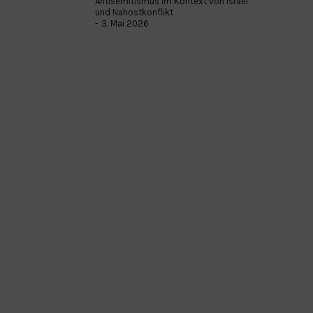
Antisemitismus im Kontext von Israel
und Nahostkonflikt
3. Mai 2026