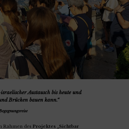
israelischer Austausch bis heute und
t und Brücken bauen kann.“
Begegnungsreise
 im Rahmen des
Projektes „Sichtbar