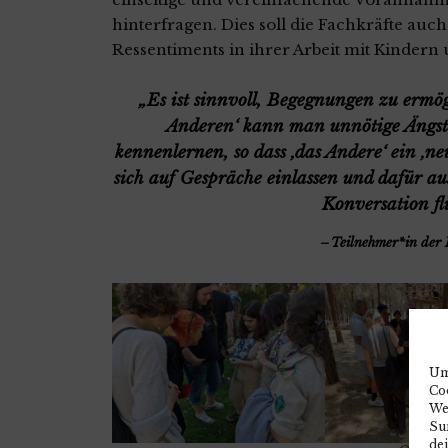
hinterfragen. Dies soll die Fachkräfte auch
Ressentiments in ihrer Arbeit mit Kindern
„Es ist sinnvoll, Begegnungen zu ermö
Anderen‘ kann man unnötige Ängste
kennenlernen, so dass ‚das Andere‘ ein ‚ne
sich auf Gespräche einlassen und dafür aus
Konversation fl
Teilnehmer*in der 
Um
Co
We
Sur
de