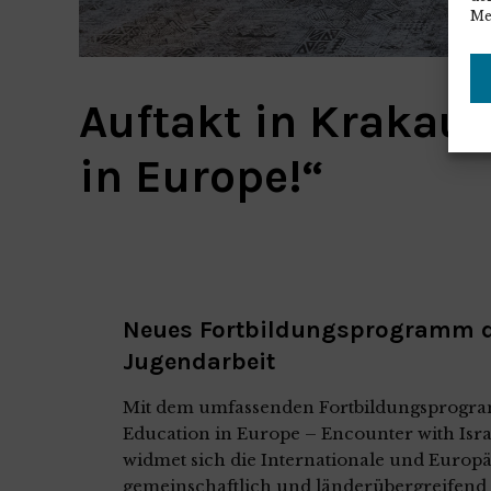
Me
Auftakt in Krakau:
in Europe!“
Neues Fortbildungsprogramm de
Jugendarbeit
Mit dem umfassenden Fortbildungsprogram
Education in Europe – Encounter with Isra
widmet sich die Internationale und Europä
gemeinschaftlich und länderübergreifend