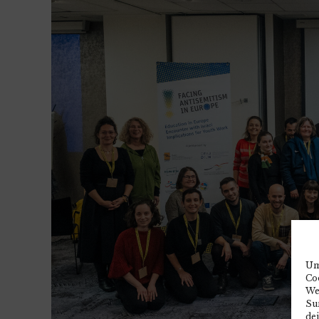
Um
Co
We
Sur
de