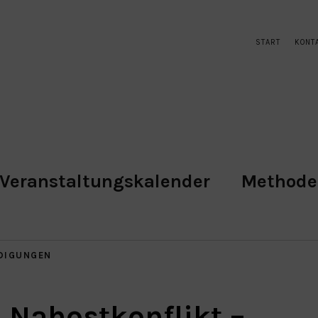
START
KONT
Veranstaltungskalender
Method
DIGUNGEN
 Nahostkonflikt –