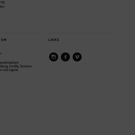
ung
ber
VOM
LINKS
ConAct
ConAct
ConAct
on
on
on
Instagram
Facebook
Vimeo