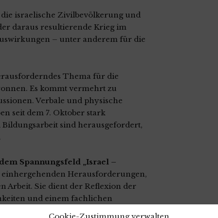
 die israelische Zivilbevölkerung und
der daraus resultierende Krieg im
Auswirkungen – unter anderem für die
herausforderndes Thema für die
gewonnen. Es kommt vermehrt zu
ussionen. Verbale und physische
en seit dem 7. Oktober stark
ildungsarbeit sind herausgefordert,
.
 dem Spannungsfeld „Israel –
t einhergehenden Herausforderungen,
Arbeit. Sie dient der Reflexion der
keiten und einem fachlichen
Cookie-Zustimmung verwalten