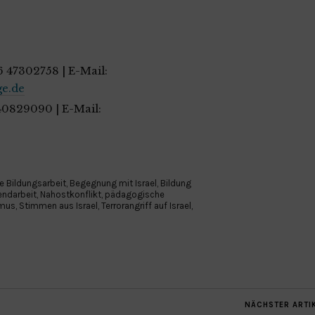
76 47302758 | E-Mail:
ge.de
 40829090 | E-Mail:
e Bildungsarbeit
,
Begegnung mit Israel
,
Bildung
endarbeit
,
Nahostkonflikt
,
pädagogische
smus
,
Stimmen aus Israel
,
Terrorangriff auf Israel
,
NÄCHSTER ARTI