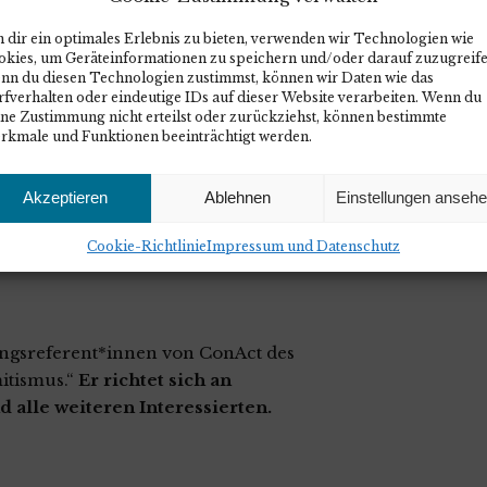
 dir ein optimales Erlebnis zu bieten, verwenden wir Technologien wie
okies, um Geräteinformationen zu speichern und/oder darauf zuzugreife
nn du diesen Technologien zustimmst, können wir Daten wie das
exen Geschichte Israels und des
fverhalten oder eindeutige IDs auf dieser Website verarbeiten. Wenn du
ine Zustimmung nicht erteilst oder zurückziehst, können bestimmte
rkmale und Funktionen beeinträchtigt werden.
raelische Gesellschaft
hland
Akzeptieren
Ablehnen
Einstellungen anseh
 den Nahostkonflikt in Deutschland
her Aussagen und Handlungen
Cookie-Richtlinie
Impressum und Datenschutz
ungsreferent*innen von ConAct des
itismus.“
Er richtet sich an
 alle weiteren Interessierten.