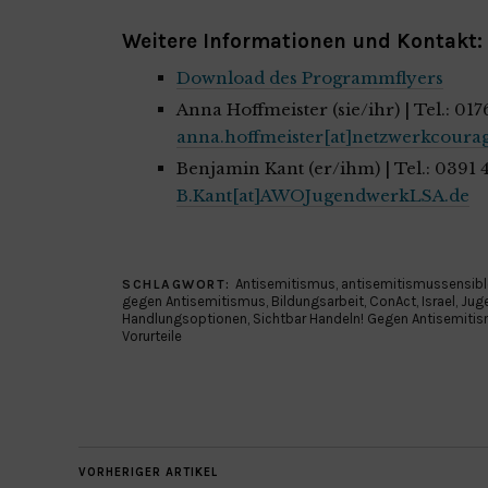
Weitere Informationen und Kontakt:
Download des Programmflyers
Anna Hoffmeister (sie/ihr) | Tel.: 01
anna.hoffmeister[at]netzwerkcoura
Benjamin Kant (er/ihm) | Tel.: 0391
B.Kant[at]AWOJugendwerkLSA.de
Antisemitismus
,
antisemitismussensibl
SCHLAGWORT:
gegen Antisemitismus
,
Bildungsarbeit
,
ConAct
,
Israel
,
Jug
Handlungsoptionen
,
Sichtbar Handeln! Gegen Antisemiti
Vorurteile
VORHERIGER ARTIKEL