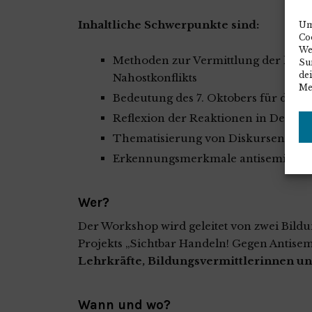
Inhaltliche Schwerpunkte sind:
Um
Co
We
Methoden zur Vermittlung der kompl
Sur
de
Nahostkonflikts
Me
Bedeutung des 7. Oktobers für die is
Reflexion der Reaktionen in Deutsc
Thematisierung von Diskursen über
Erkennungsmerkmale antisemitisc
Wer?
Der Workshop wird geleitet von zwei Bild
Projekts „Sichtbar Handeln! Gegen Antisem
Lehrkräfte, Bildungsvermittlerinnen und
Wann und wo?