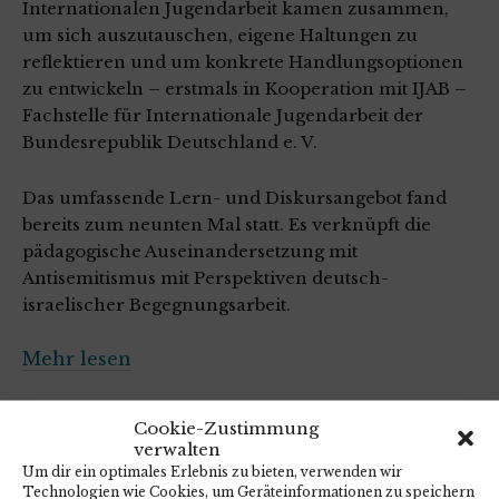
Internationalen Jugendarbeit kamen zusammen,
um sich auszutauschen, eigene Haltungen zu
reflektieren und um konkrete Handlungsoptionen
zu entwickeln – erstmals in Kooperation mit
IJAB –
Fachstelle für Internationale Jugendarbeit der
Bundesrepublik Deutschland e. V.
Das umfassende Lern- und Diskursangebot fand
bereits zum neunten Mal statt. Es verknüpft die
pädagogische Auseinandersetzung mit
Antisemitismus mit Perspektiven deutsch-
israelischer Begegnungsarbeit.
Mehr lesen
25. April 2025
Cookie-Zustimmung
Allgemein
/
Einblicke
verwalten
Um dir ein optimales Erlebnis zu bieten, verwenden wir
Technologien wie Cookies, um Geräteinformationen zu speichern