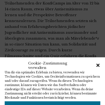
Teilnehmenden der KonfiCamps im Alter von 12 bis
14 einen Raum, etwas über Antisemitismus zu
lernen und die Perspektive Betroffener
kennenzulernen. Die Teilnehmenden setzten sich
anhand von Erfahrungsberichten jüdischer
Jugendlicher mit Antisemitismus auseinander und
überlegten zusammen, was man als Miterlebende*r
in so einer Situation tun kann, um Solidarität und
Zivilcourage zu zeigen. Durch kurze
Filmausschnitte und ein Quiz erfuhren die Konfis
zudem Neues über jüdisches Leben in Deutschland
Cookie-Zustimmung
verwalten
– etwa über jüdische Schulen oder den Gesangs-
Um dir ein optimales Erlebnis zu bieten, verwenden wir
und Tanzwettbewerb „Jewrovision“. Deutlich wurde
Technologien wie Cookies, um Geräteinformationen zu speichern
das große Interesse der jungen Menschen, mehr
und/oder darauf zuzugreifen. Wenn du diesen Technologien
über jüdisches Leben in Deutschland zu erfahren,
zustimmst, können wir Daten wie das Surfverhalten oder
eindeutige IDs auf dieser Website verarbeiten. Wenn du deine
und der Wunsch, sich gegen Antisemitismus
Zustimmung nicht erteilst oder zurückziehst, können bestimmte
einzusetzen.
Merkmale und Funktionen beeinträchtigt werden.